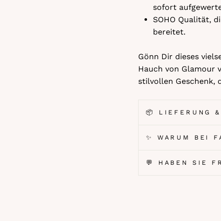
sofort aufgewert
SOHO Qualität, d
bereitet.
Gönn Dir dieses viels
Hauch von Glamour ve
stilvollen Geschenk,
📦 LIEFERUNG 
✨ WARUM BEI F
💬 HABEN SIE 