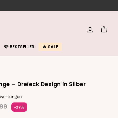
EINLOGGEN
EIN
🩷 BESTSELLER
🔥 SALE
e – Dreieck Design in Silber
ewertungen
Sonderpreis
,99
-27%