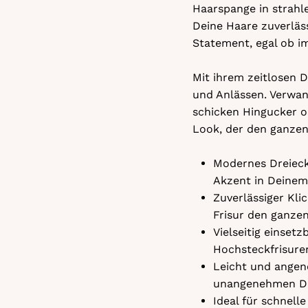
Haarspange in strahle
Deine Haare zuverläs
Statement, egal ob i
Mit ihrem zeitlosen 
und Anlässen. Verwan
schicken Hingucker od
Look, der den ganzen 
Modernes Dreieck-
Akzent in Deinem
Zuverlässiger Kli
Frisur den ganzen
Vielseitig einset
Hochsteckfrisuren
Leicht und angen
unangenehmen Dr
Ideal für schnell