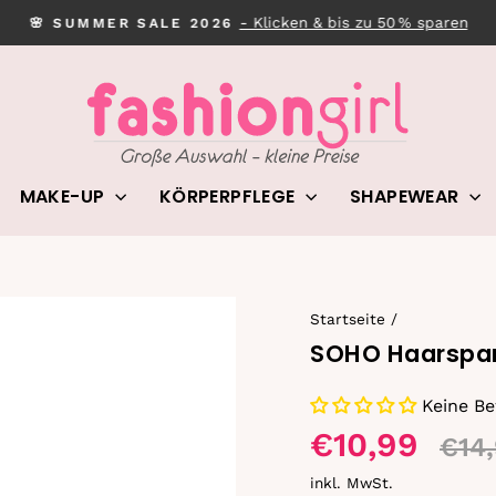
- Klicken & bis zu 50 % sparen
🌸 SUMMER SALE 2026
Pause
Diashow
MAKE-UP
KÖRPERPFLEGE
SHAPEWEAR
Startseite
/
SOHO Haarspang
Keine B
€10,99
€14
inkl. MwSt.