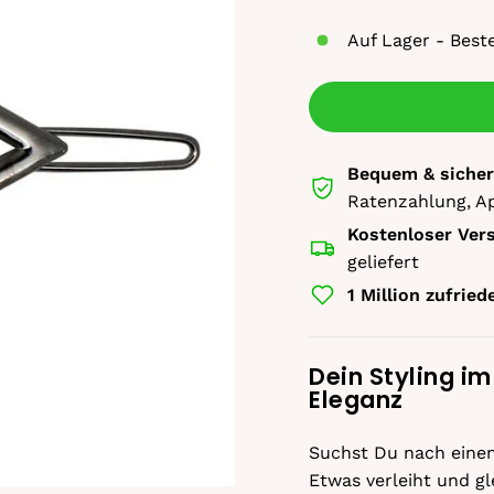
Auf Lager - Best
Bequem & sicher
Ratenzahlung, A
Kostenloser Ver
geliefert
1 Million zufrie
Dein Styling i
Eleganz
Suchst Du nach einem
Etwas verleiht und gl