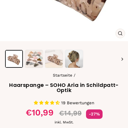
SCH
ES
Startseite
/
Haarspange – SOHO Aria in Schildpatt-
Optik
19 Bewertungen
Sonderpreis
€10,99
€14,99
-27%
inkl. MwSt.