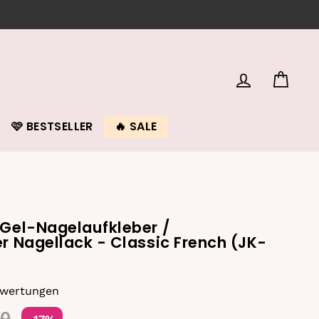
EINLOGGEN
EIN
🩷 BESTSELLER
🔥 SALE
Gel-Nagelaufkleber /
r Nagellack - Classic French (JK-
ewertungen
Sonderpreis
00