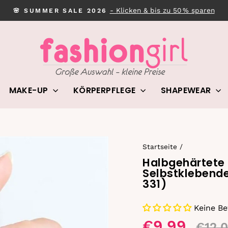
- Klicken & bis zu 50 % sparen
🌸 SUMMER SALE 2026
Pause
Diashow
MAKE-UP
KÖRPERPFLEGE
SHAPEWEAR
Startseite
/
Halbgehärtete 
Selbstklebende
331)
Keine B
€9,99
€12,