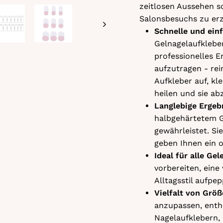
zeitlosen Aussehen s
Salonsbesuchs zu erz
Schnelle und ei
Gelnagelaufkleber
professionelles E
aufzutragen - rei
Aufkleber auf, k
heilen und sie ab
Langlebige Ergeb
halbgehärtetem G
gewährleistet. Si
geben Ihnen ein o
Ideal für alle Ge
vorbereiten, eine
Alltagsstil aufpe
Vielfalt von Grö
anzupassen, enth
Nagelaufklebern, 